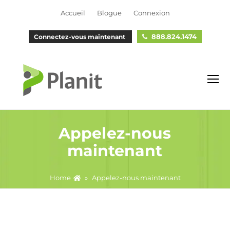
Accueil
Blogue
Connexion
888.824.1474
Connectez-vous maintenant
O
M
M
Appelez-nous
maintenant
Home
»
Appelez-nous maintenant