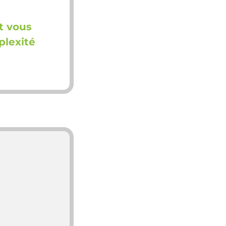
t vous
plexité