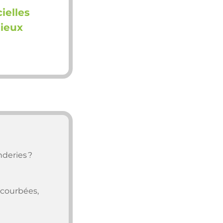
ielles
mieux
deries ?
 courbées,