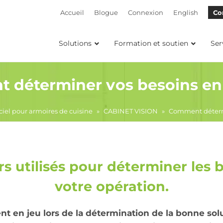
Accueil
Blogue
Connexion
English
Co
Solutions
Formation et soutien
Ser
déterminer vos besoins en 
iciel pour armoires de cuisine
»
CABINET VISION
»
Comment détermi
s utilisés pour déterminer les b
votre opération.
t en jeu lors de la détermination de la bonne solu