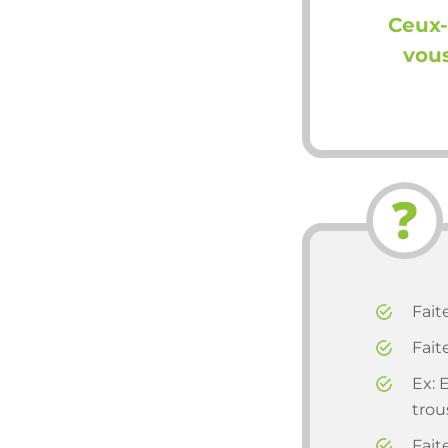
Ceux-
vous
Fait
Fait
Ex: 
trou
Fait