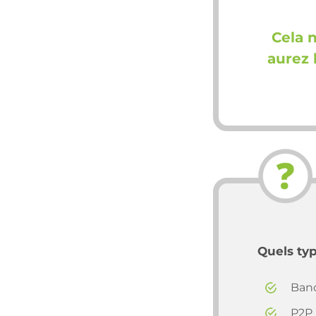
Cela 
aurez 
Quels ty
Banc
P2P