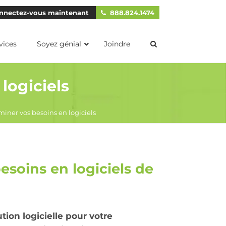
nnectez-vous maintenant
888.824.1474
vices
Soyez génial
Joindre
logiciels
ner vos besoins en logiciels
esoins en logiciels de
tion logicielle pour votre