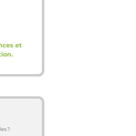
nces et
ion.
les ?