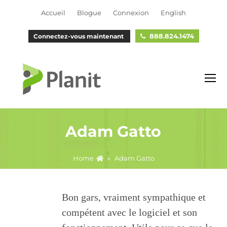
Accueil
Blogue
Connexion
English
888.824.1474
Connectez-vous maintenant
O
M
M
Adam Gatto
Home
»
Adam Gatto
Bon gars, vraiment sympathique et
compétent avec le logiciel et son