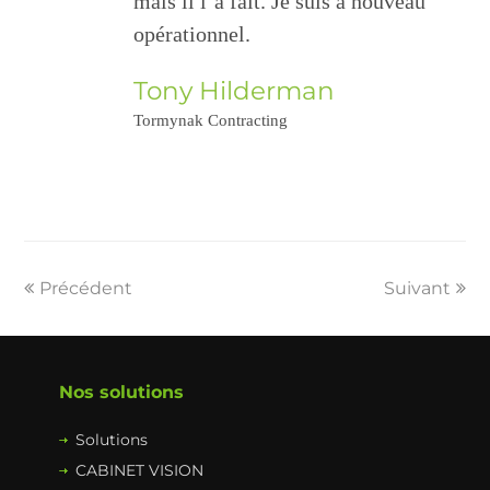
mais il l’a fait. Je suis à nouveau
opérationnel.
Tony Hilderman
Tormynak Contracting
Précédent
Suivant
Nos solutions
Solutions
CABINET VISION