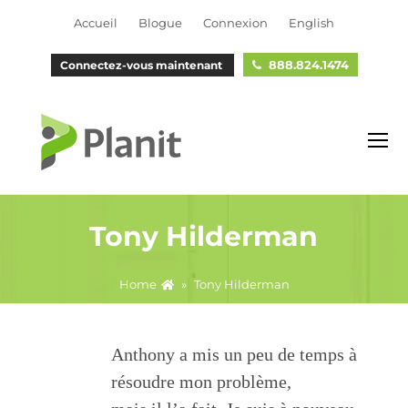
Accueil
Blogue
Connexion
English
888.824.1474
Connectez-vous maintenant
O
M
M
Tony Hilderman
Home
»
Tony Hilderman
Anthony a mis un peu de temps à
résoudre mon problème,